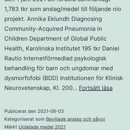
1,783 tkr som anslag/medel till följande nio
projekt. Annika Eklundh Diagnosing
Community-Acquired Pneumonia in
Children Department of Global Public
Health, Karolinska Institutet 195 tkr Daniel
Rautio Internetförmedlad psykologisk
behandling för barn och ungdomar med
dysmorfofobi (BDD) Institutionen för Klinisk
Utdel
Neurovetenskap, KI. 200…
Fortsätt läsa
medel
2021
Publicerat den
2021-06-03
Kategoriserat som
Beviljade anslag och gåvor
Märkt
Utdelade medel 2021