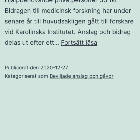
Hjälpbehövande privatpersoner 33 tkr
Bidragen till medicinsk forskning har under
senare år till huvudsakligen gått till forskare
vid Karolinska Institutet. Anslag och bidrag
Stiftelsens
delas ut efter ett…
Fortsätt läsa
utdelningar
under
Publicerat den
2020-12-27
1957-
Kategoriserat som
Beviljade anslag och gåvor
2017